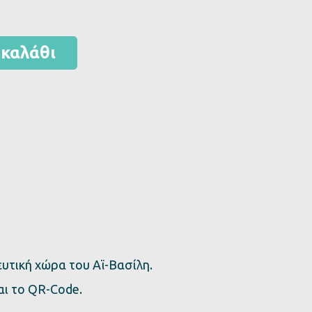
καλάθι
ευτική χώρα του Αϊ-Βασίλη.
αι το QR-Code.