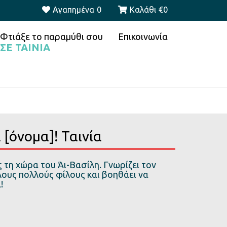
Αγαπημένα
0
Καλάθι
€
0
Φτιάξε το παραμύθι σου
Επικοινωνία
ΣΕ ΤΑΙΝΙΑ
 [όνομα]! Ταινία
ς τη χώρα του Άι-Βασίλη. Γνωρίζει τον
λους πολλούς φίλους και βοηθάει να
!