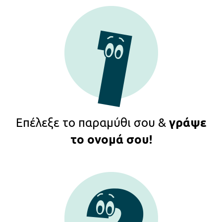
Eπέλεξε το παραμύθι σου &
γράψε
το ονομά σου!