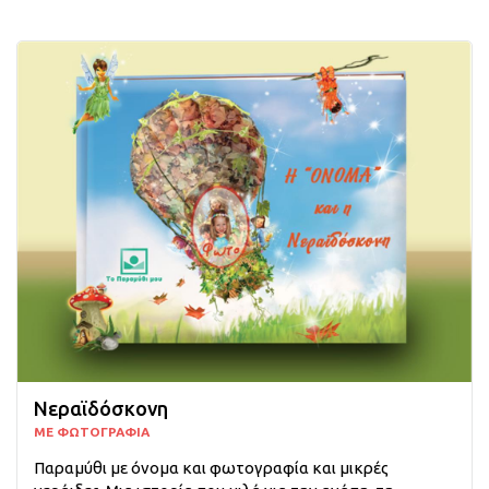
Νεραϊδόσκονη
ΜΕ ΦΩΤΟΓΡΑΦΙΑ
Παραμύθι με όνομα και φωτογραφία και μικρές