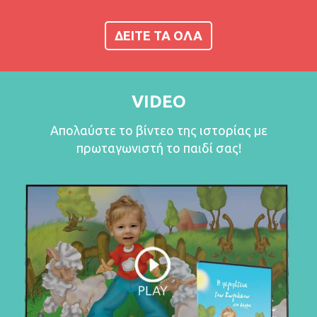
ΔΕΙΤΕ ΤΑ ΟΛΑ
VIDEO
Απολαύστε το βίντεο της ιστορίας με
πρωταγωνιστή το παιδί σας!