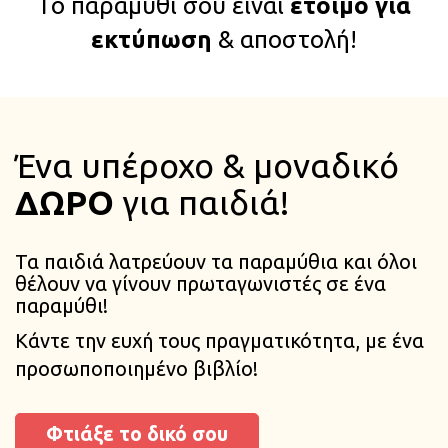
Το παραμύθι σου είναι
έτοιμο για
εκτύπωση
& αποστολή!
Ένα υπέροχο & μοναδικό
ΔΩΡΟ
για παιδιά!
Τα παιδιά λατρεύουν τα παραμύθια και όλοι
θέλουν να γίνουν πρωταγωνιστές σε ένα
παραμύθι!
Κάντε την ευχή τους πραγματικότητα, με ένα
προσωποποιημένο βιβλίο!
Φτιάξε το δικό σου