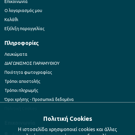
Επικοινωνία
Ο λογαριασμός μου
Καλάθι
Εξέλιξη παραγγελίας
Πληροφορίες
Λευκώματα
ΔΙΑΓΩΝΙΣΜΟΣ ΠΑΡΑΜΥΘΙΟΥ
Ποιότητα φωτογραφίας
Τρόποι αποστολής
Τρόποι πληρωμής
Όροι χρήσης - Προσωπικά δεδομένα
Πολιτική Cookies
Πολιτική Cookies
Επικοινωνία
Η ιστοσελίδα χρησιμοποιεί cookies και άλλες
Ανδρομάχης 107, Καλλιθέα