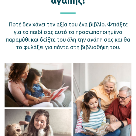
αγάπης!
Ποτέ δεν χάνει την αξία του ένα βιβλίο. Φτιάξτε
για το παιδί σας αυτό το προσωποποιημένο
παραμύθι και δείξτε του όλη την αγάπη σας και θα
το φυλάξει για πάντα στη βιβλιοθήκη του.