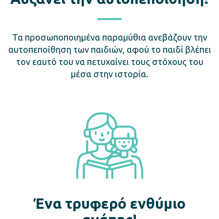
Τα προσωποποιημένα παραμύθια ανεβάζουν την
αυτοπεποίθηση των παιδιών, αφού το παιδί βλέπει
τον εαυτό του να πετυχαίνει τους στόχους του
μέσα στην ιστορία.
Ένα τρυφερό ενθύμιο