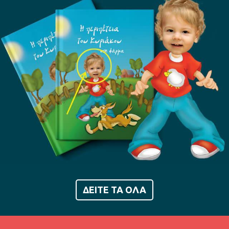
ΔΕΙΤΕ ΤΑ ΟΛΑ