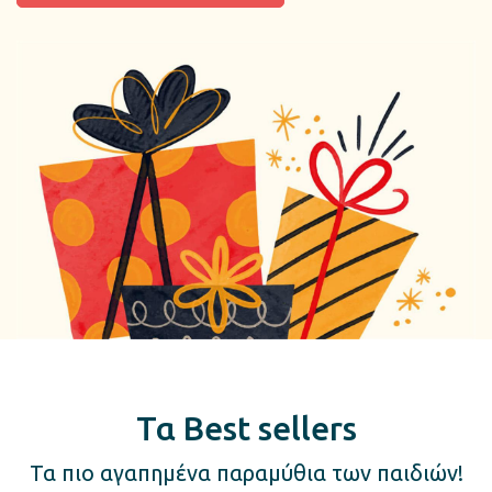
Τα Best sellers
Τα πιο αγαπημένα παραμύθια των παιδιών!